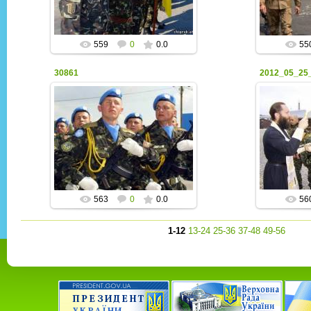
559
0
0.0
55
30861
06.03.2015
peacekeeper
563
0
0.0
56
1-12
13-24
25-36
37-48
49-56