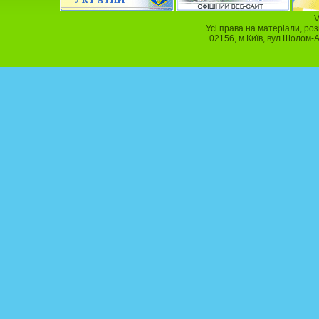
V
Усі права на матеріали, ро
02156, м.Київ, вул.Шолом-А