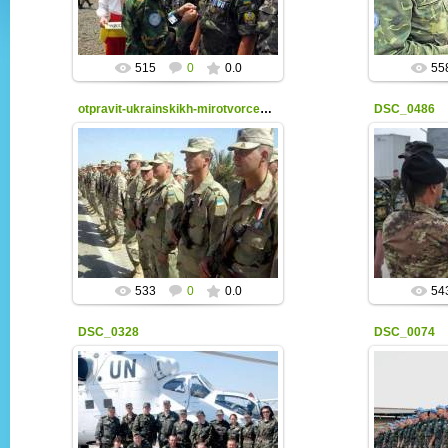
515
0
0.0
55
otpravit-ukrainskikh-mirotvorcev-v-kot-d-ivuar
DSC_0486
06.03.2015
peacekeeper
533
0
0.0
54
DSC_0328
DSC_0074
06.03.2015
peacekeeper