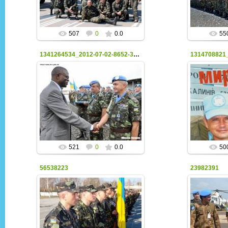
507
0
0.0
55
1341264534_2012-07-02-8652-39033
1314708821_
06.03.2015
peacekeeper
521
0
0.0
50
56538223
23982391
06.03.2015
peacekeeper