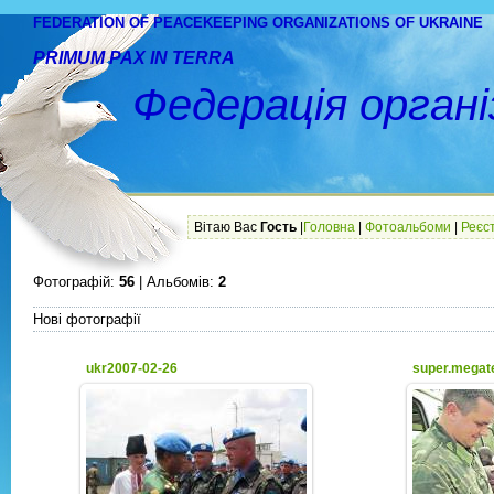
FEDERATION OF PEACEKEEPING ORGANIZATIONS OF UKRAINE
PRIMUM PAX IN TERRA
Федерація органі
Вітаю Вас
Гость
|
Головна
|
Фотоальбоми
|
Реєс
Фотографій:
56
| Альбомів:
2
Нові фотографії
ukr2007-02-26
super.megat
06.03.2015
peacekeeper